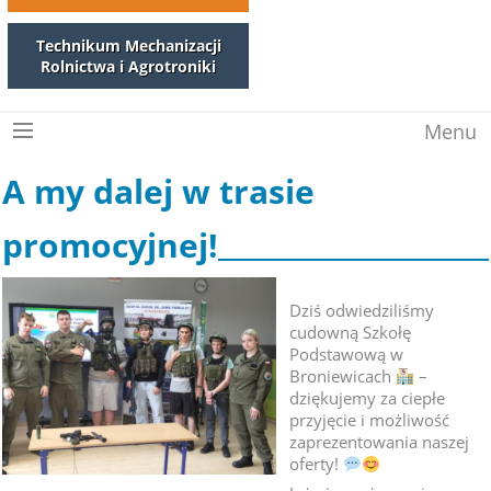
Technikum Mechanizacji
Rolnictwa i Agrotroniki
Menu
A my dalej w trasie
promocyjnej!
Dziś odwiedziliśmy
cudowną Szkołę
Podstawową w
Broniewicach
–
dziękujemy za ciepłe
przyjęcie i możliwość
zaprezentowania naszej
oferty!