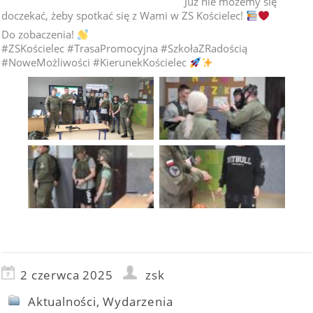
Już nie możemy się
doczekać, żeby spotkać się z Wami w ZS Kościelec!
Do zobaczenia!
#ZSKościelec #TrasaPromocyjna #SzkołaZRadością
#NoweMożliwości #KierunekKościelec
2 czerwca 2025
zsk
Aktualności
,
Wydarzenia